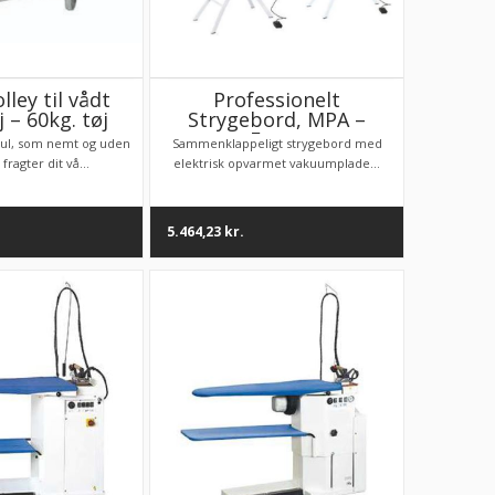
lley til vådt
Professionelt
 – 60kg. tøj
Strygebord, MPA –
Fagor
hjul, som nemt og uden
Sammenklappeligt strygebord med
fragter dit vå...
elektrisk opvarmet vakuumplade...
5.464,23
kr.