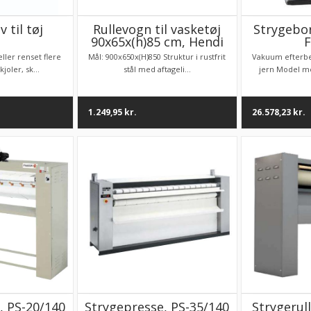
v til tøj
Rullevogn til vasketøj
Strygebo
90x65x(h)85 cm, Hendi
F
ller renset flere
Mål: 900x650x(H)850 Struktur i rustfrit
Vakuum efterb
joler, sk...
stål med aftageli...
jern Model me
1.249,95
kr.
26.578,23
kr.
, PS-20/140
Strygepresse, PS-35/140
Strygerul