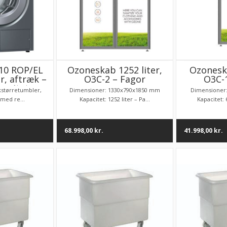
10 ROP/EL
Ozoneskab 1252 liter,
Ozoneska
, aftræk –
O3C-2 – Fagor
O3C-
pacitet
kstørretumbler,
Dimensioner: 1330x790x1850 mm
Dimensioner
med re...
Kapacitet: 1252 liter – Pa...
Kapacitet: 6
68.998,00
kr.
41.998,00
kr.