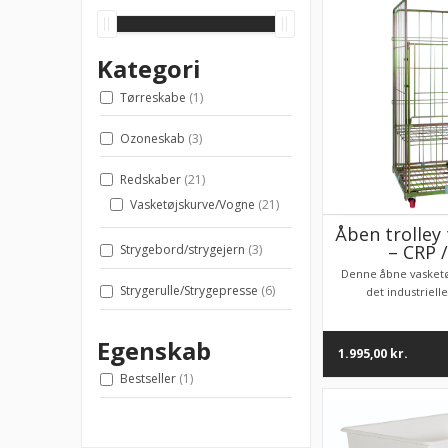
Kategori
Tørreskabe
(1)
Ozoneskab
(3)
Redskaber
(21)
Vasketøjskurve/Vogne
(21)
Åben trolley 
– CRP /
Strygebord/strygejern
(3)
Denne åbne vasketøj
Strygerulle/Strygepresse
(6)
det industrielle
Egenskab
1.995,00
kr.
Bestseller
(1)