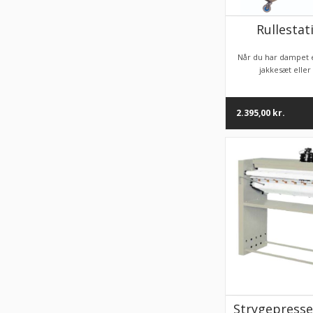
Rullestati
Når du har dampet e
jakkesæt eller k
2.395,00
kr.
Strygepresse