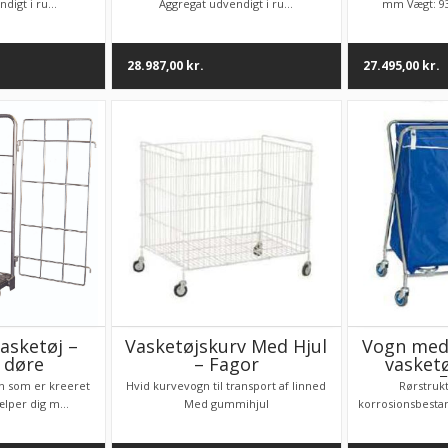
digt i ru...
Aggregat udvendigt i ru...
mm Vægt: 93 
28.987,00
kr.
27.495,00
kr.
vasketøj –
Vasketøjskurv Med Hjul
Vogn med 
 døre
– Fagor
vasketø
F
n som er kreeret
Hvid kurvevogn til transport af linned
Rørstruk
ælper dig m...
Med gummihjul
korrosionsbesta