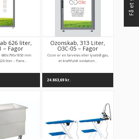
b 626 liter,
Ozonskab, 313 Liter,
1 – Fagor
O3C-05 – Fagor
: 680x790x1850 mm
Ozon er en farveløs eller lyseblå gas,
26 liter – Pane...
et kraftfuldt oxidation...
24.863,69
kr.