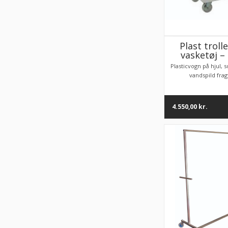
Plast trolle
vasketøj – 
Plasticvogn på hjul,
vandspild fragt
4.550,00
kr.