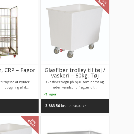
51%
RABAT
, CRP – Fagor
Glasfiber trolley til tøj /
vaskeri – 60kg. Tøj
tilføjelse af hylder
Glasfiber vogn på hjul, som nemt og
 indbygning af d...
uden vandspild fragter dit...
3.883,56
kr.
7.998,00
kr.
24%
RABAT