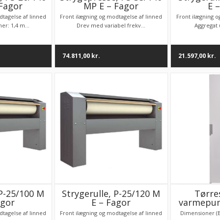
Fagor
MP E – Fagor
E 
dtagelse af linned
Front ilægning og modtagelse af linned
Front ilægning o
er: 1,4 m...
Drev med variabel frekv...
Aggregat u
74.811,00
kr.
21.597,00
kr.
 P-25/100 M
Strygerulle, P-25/120 M
Tørre
agor
E – Fagor
varmepum
dtagelse af linned
Front ilægning og modtagelse af linned
Dimensioner (B