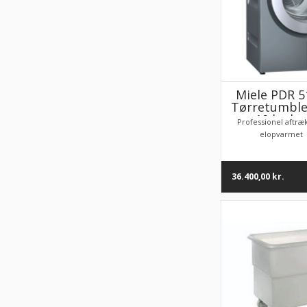
Miele PDR 5
Tørretumbler
10 kg ka
Professionel aftræ
elopvarmet 
36.400,00
kr.