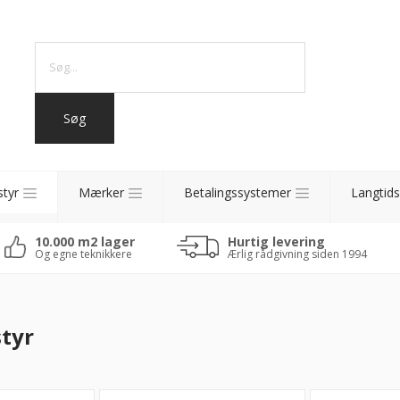
styr
Mærker
Betalingssystemer
Langtids
10.000 m2 lager
Hurtig levering
Og egne teknikkere
Ærlig rådgivning siden 1994
styr