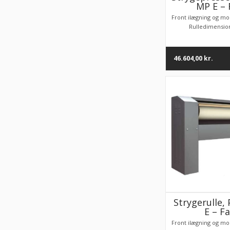
MP E – 
Front ilægning og mo
Rulledimension
46.604,00
kr.
Strygerulle,
E – F
Front ilægning og mo