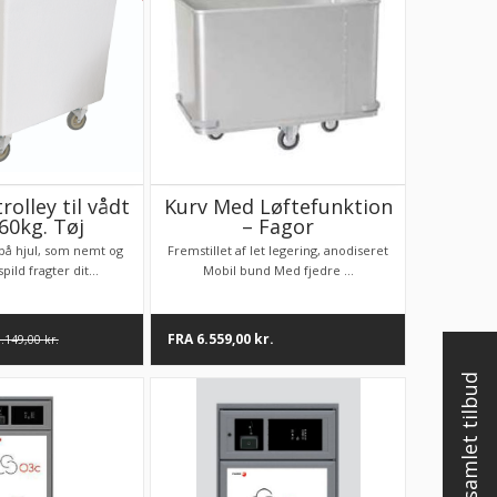
rolley til vådt
Kurv Med Løftefunktion
 60kg. Tøj
– Fagor
 på hjul, som nemt og
Fremstillet af let legering, anodiseret
ild fragter dit...
Mobil bund Med fjedre ...
FRA
6.559,00
kr.
6.149,00
kr.
Få et samlet tilbud