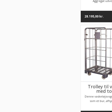
Aggregat udven
28.195,00
kr.
Trolley til 
med to
Denne vasketøjsvog
som et bur, afhj