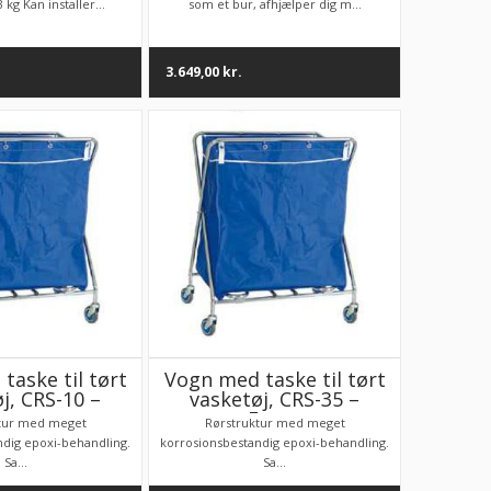
kg Kan installer...
som et bur, afhjælper dig m...
3.649,00
kr.
taske til tørt
Vogn med taske til tørt
j, CRS-10 –
vasketøj, CRS-35 –
agor
Fagor
tur med meget
Rørstruktur med meget
ndig epoxi-behandling.
korrosionsbestandig epoxi-behandling.
Sa...
Sa...