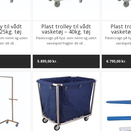
y til vådt
Plast trolley til vådt
Plast tro
25kg. tøj
vasketøj – 40kg. tøj
vasketøj
 som nemt og uden
Plasticvogn på hjul, som nemt og uden
Plasticvogn på 
er dit vå...
vandspild fragter dit vå...
vandspild 
5.895,00
kr.
6.795,00
kr.