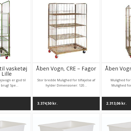
til vasketøj
Åben Vogn, CRE – Fagor
Åben Vogn
 Lille
svogn er god til
Stor bredde Mulighed for tilføjelse af
Mulighed for 
 brug! Spe...
hylder Dimensioner: 120...
Mulighed for
3.374,50
kr.
2.313,06
kr.