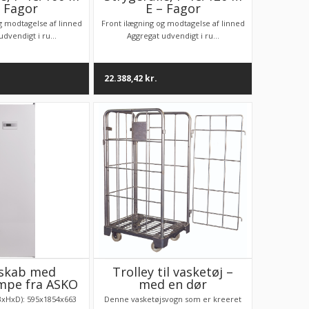
– Fagor
E – Fagor
g modtagelse af linned
Front ilægning og modtagelse af linned
dvendigt i ru...
Aggregat udvendigt i ru...
22.388,42
kr.
skab med
Trolley til vasketøj –
pe fra ASKO
med en dør
xHxD): 595x1854x663
Denne vasketøjsvogn som er kreeret