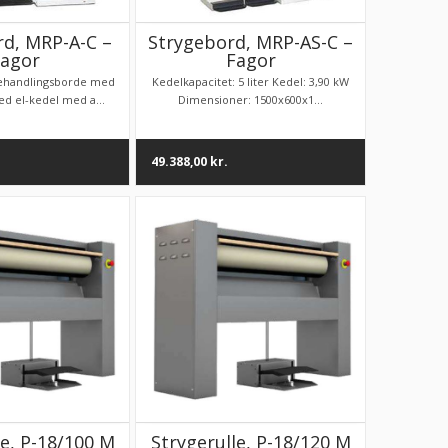
rd, MRP-A-C –
Strygebord, MRP-AS-C –
agor
Fagor
ehandlingsborde med
Kedelkapacitet: 5 liter Kedel: 3,90 kW
d el-kedel med a...
Dimensioner: 1500x600x1...
49.388,00
kr.
le, P-18/100 M
Strygerulle, P-18/120 M