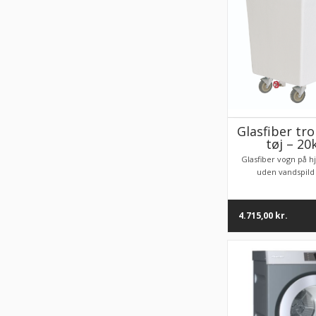
Glasfiber trol
tøj – 20
Glasfiber vogn på h
uden vandspild f
4.715,00
kr.