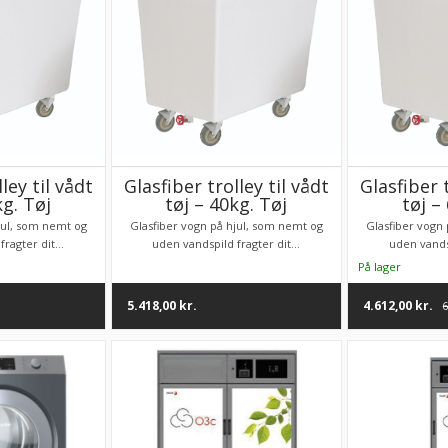
ley til vådt
Glasfiber trolley til vådt
Glasfiber t
kg. Tøj
tøj – 40kg. Tøj
tøj –
jul, som nemt og
Glasfiber vogn på hjul, som nemt og
Glasfiber vogn
ragter dit...
uden vandspild fragter dit...
uden vandsp
5.418,00
kr.
4.612,00
kr.