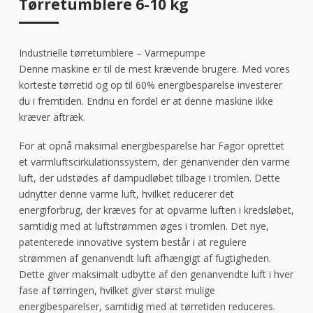
Tørretumblere 6-10 kg
Industrielle tørretumblere – Varmepumpe
Denne maskine er til de mest krævende brugere. Med vores
korteste tørretid og op til 60% energibesparelse investerer
du i fremtiden. Endnu en fordel er at denne maskine ikke
kræver aftræk.
For at opnå maksimal energibesparelse har Fagor oprettet
et varmluftscirkulationssystem, der genanvender den varme
luft, der udstødes af dampudløbet tilbage i tromlen. Dette
udnytter denne varme luft, hvilket reducerer det
energiforbrug, der kræves for at opvarme luften i kredsløbet,
samtidig med at luftstrømmen øges i tromlen. Det nye,
patenterede innovative system består i at regulere
strømmen af genanvendt luft afhængigt af fugtigheden.
Dette giver maksimalt udbytte af den genanvendte luft i hver
fase af tørringen, hvilket giver størst mulige
energibesparelser, samtidig med at tørretiden reduceres.