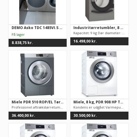
DEMO Asko TDC 1485VI.S fra eget showroom
Industritørretumbler, 8 kg, SRP-08 M E mm – Fagor
Kapacitet: 9 kg Dør diameter: Ø588 mm Varmetype: Elektrisk Eff...
16.498,00
kr.
8.838,75
kr.
Miele PDR 510 ROP/EL Tørretumbler, aftræk – 10 kg kapacitet
Miele, 8 kg, PDR 908 HP Tørretumbler
Professionel aftrækstørretumbler, elopvarmet med re...
Kondens er udgået Varmepumpetumbler 8 kg
36.400,00
kr.
30.500,00
kr.