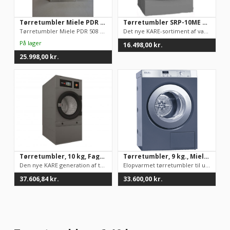
Tørretumbler Miele PDR 508 HP EL DEMOMODEL (inkl. sokkel)
Tørretumbler SRP-10ME MARINE VERSION 440v, 60hz (KUN TIL SKIBSSTRØM)
Tørretumbler Miele PDR 508 HP EL DEMOMODEL (inkl. sokkel)
Det nye KARE-sortiment af vaskemaskiner og tørretumblere er bl...
16.498,00
kr.
25.998,00
kr.
Tørretumbler, 10 kg, Fagor SR-11 Plus
Tørretumbler, 9 kg., Miele, PT 5186 XL
Den nye KARE generation af tørretumblere fra Fagor, har en bre...
Elopvarmet tørretumbler til udluftning. Programtid på 46 minut...
37.606,84
kr.
33.600,00
kr.