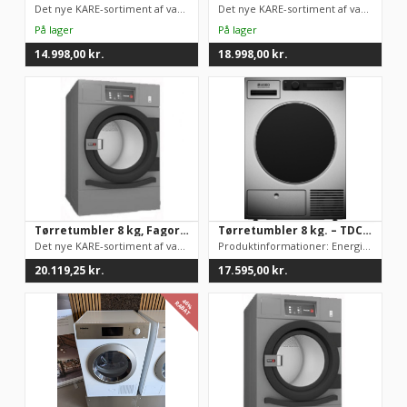
Det nye KARE-sortiment af vaskemaskiner og tørretumblere er bl...
Det nye KARE-sortiment af vaskemaskiner og tørretumblere er bl...
14.998,00
kr.
18.998,00
kr.
Tørretumbler 8 kg, Fagor SRP-08-TP2 CONCEPT
Tørretumbler 8 kg. – TDC1481HS.S
Det nye KARE-sortiment af vaskemaskiner og tørretumblere er bl...
Produktinformationer: Energieffektivitetsklasse: A++ Kapacitet...
20.119,25
kr.
17.595,00
kr.
46%
RABAT