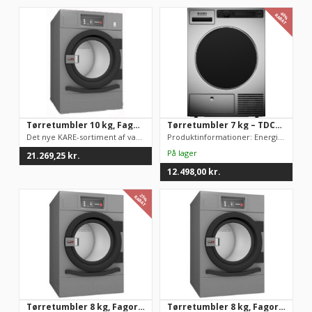
40%
RABAT
Tørretumbler 10 kg, Fagor SRP-10ME CONCEPT
Tørretumbler 7 kg – TDC1771HC.S
Det nye KARE-sortiment af vaskemaskiner og tørretumblere er bl...
Produktinformationer: Energieffektivitetsklasse: A++ Kapacitet...
21.269,25
kr.
12.498,00
kr.
25%
RABAT
Tørretumbler 8 kg, Fagor SRP-08-TP2 ADVANCE
Tørretumbler 8 kg, Fagor SRP-08-TP2 ADVANCE