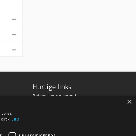
Hurtige links
Betingelser og garanti
×
Kontakt
Fagor.dk
e vores
olitik.
Læs
T
UKLASSIFICEREDE