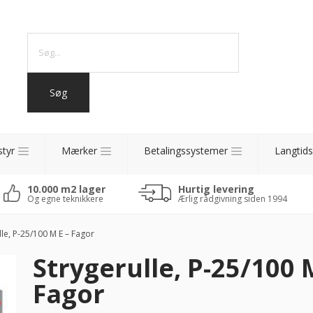
styr
Mærker
Betalingssystemer
Langtids
10.000 m2 lager
Hurtig levering
Og egne teknikkere
Ærlig rådgivning siden 1994
le, P-25/100 M E – Fagor
Strygerulle, P-25/100 
Fagor