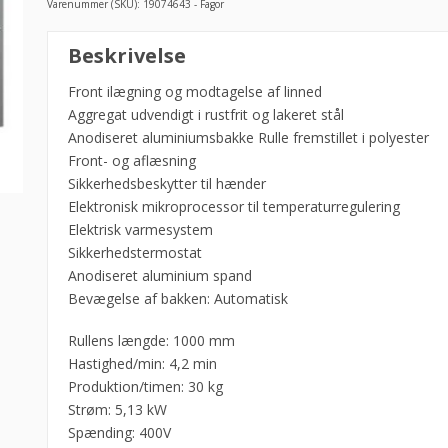
Varenummer (SKU):
19074643 - Fagor
Strygerulle,
Beskrivelse
P-
25/100
Front ilægning og modtagelse af linned
M
Aggregat udvendigt i rustfrit og lakeret stål
E
Anodiseret aluminiumsbakke Rulle fremstillet i polyester
-
Front- og aflæsning
Fagor
Sikkerhedsbeskytter til hænder
antal
Elektronisk mikroprocessor til temperaturregulering
Elektrisk varmesystem
Sikkerhedstermostat
Anodiseret aluminium spand
Bevægelse af bakken: Automatisk
Rullens længde: 1000 mm
Hastighed/min: 4,2 min
Produktion/timen: 30 kg
Strøm: 5,13 kW
Spænding: 400V