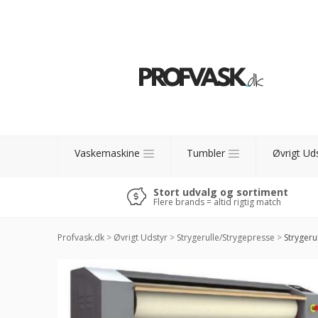
Vaskemaskine
Tumbler
Øvrigt Ud
Stort udvalg og sortiment
Flere brands = altid rigtig match
Profvask.dk
>
Øvrigt Udstyr
>
Strygerulle/Strygepresse
>
Strygerul