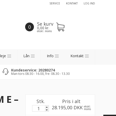
SERVICE
KONTAKT
LOG IND
Se kurv
0
0,00
kr.
ekskl. moms
leje
Lån
Info
Kontakt
Kundeservice: 20280274
Man-tors 08:30 - 16.00, fre: 08.30 - 13.30
M E –
Stk.
Pris i alt
28.195,00 DKK
ekskl.
moms