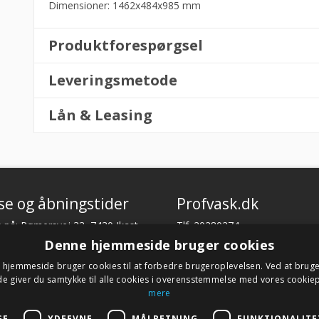
Dimensioner: 1462x484x985 mm
Produktforespørgsel
Leveringsmetode
Lån & Leasing
se og åbningstider
Profvask.dk
 på: Rømersvej 33, 7430 Ikast
Tlf. 20280274
CVR. 18066904
Denne hjemmeside bruger cookies
tider:
hjemmeside bruger cookies til at forbedre brugeroplevelsen. Ved at brug
l torsdag fra 08:30 – 16:00.
Har du brug for support?
 giver du samtykke til alle cookies i overensstemmelse med vores cookiep
a 08.30 – 13.30.
E-mail:
profvask@kpa.dk
mere
GE
YDEEVNE
MÅLRETNING
FUNKTIONALITE