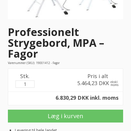
Professionelt
Strygebord, MPA –
Fagor
Varenummer (SKU):
19001412 - Fagor
Stk.
Pris i alt
5.464,23 DKK
ekskl.
moms
6.830,29 DKK inkl. moms
Læg i kurven
Levering til hele landet