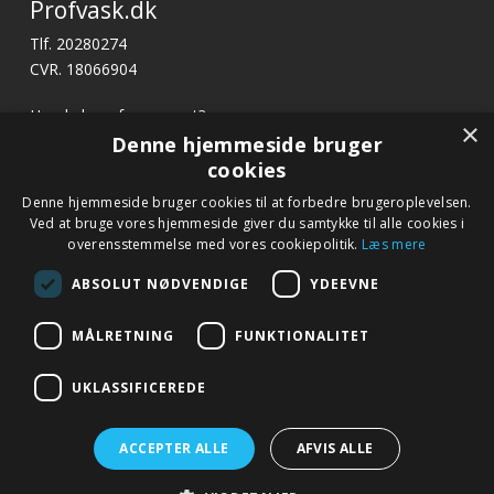
Profvask.dk
Tlf. 20280274
CVR. 18066904
Har du brug for support?
×
E-mail:
profvask@kpa.dk
Denne hjemmeside bruger
cookies
x
Denne hjemmeside bruger cookies til at forbedre brugeroplevelsen.
Hurtige links
Bliv ringet op
Ved at bruge vores hjemmeside giver du samtykke til alle cookies i
Betingelser og garanti
overensstemmelse med vores cookiepolitik.
Læs mere
Ring til os på tlf. 20 28 02 74 eller notér dit nummer
Kontakt
nedenfor, så kontakter vi dig.
ABSOLUT NØDVENDIGE
YDEEVNE
Fagor.dk
MÅLRETNING
FUNKTIONALITET
Navn
*
UKLASSIFICEREDE
Telefon
*
ACCEPTER ALLE
AFVIS ALLE