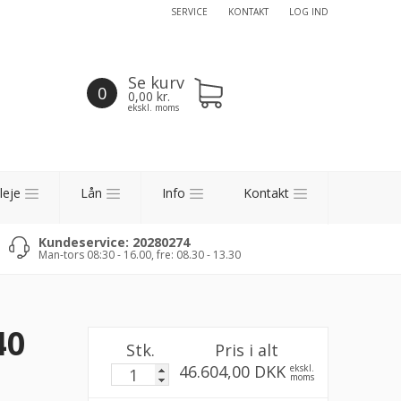
SERVICE
KONTAKT
LOG IND
Se kurv
0
0,00
kr.
ekskl. moms
leje
Lån
Info
Kontakt
Kundeservice: 20280274
Man-tors 08:30 - 16.00, fre: 08.30 - 13.30
40
Stk.
Pris i alt
46.604,00 DKK
ekskl.
moms