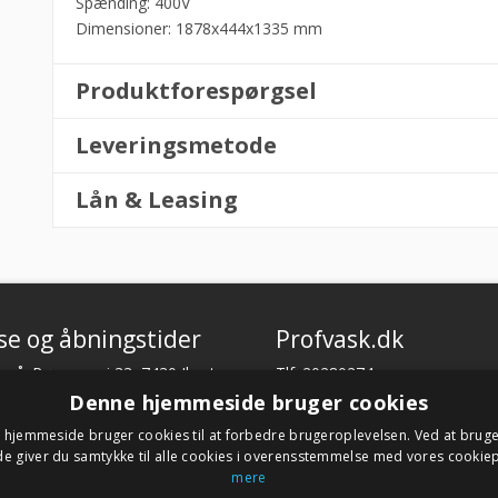
Spænding: 400V
Dimensioner: 1878x444x1335 mm
Produktforespørgsel
Leveringsmetode
Lån & Leasing
se og åbningstider
Profvask.dk
 på: Rømersvej 33, 7430 Ikast
Tlf. 20280274
CVR. 18066904
Denne hjemmeside bruger cookies
tider:
hjemmeside bruger cookies til at forbedre brugeroplevelsen. Ved at brug
l torsdag fra 08:30 – 16:00.
Har du brug for support?
 giver du samtykke til alle cookies i overensstemmelse med vores cookiep
a 08.30 – 13.30.
E-mail:
profvask@kpa.dk
mere