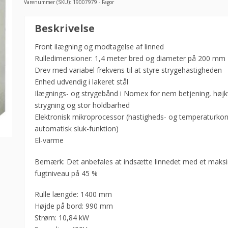
Varenummer (SKU):
19007979 - Fagor
Strygepresse,
Beskrivelse
PS-
20/140
Front ilægning og modtagelse af linned
MP
Rulledimensioner: 1,4 meter bred og diameter på 200 mm
E
Drev med variabel frekvens til at styre strygehastigheden
-
Enhed udvendig i lakeret stål
Fagor
Ilægnings- og strygebånd i Nomex for nem betjening, højkv
antal
strygning og stor holdbarhed
Elektronisk mikroprocessor (hastigheds- og temperaturkont
automatisk sluk-funktion)
El-varme
Bemærk: Det anbefales at indsætte linnedet med et maksi
fugtniveau på 45 %
Rulle længde: 1400 mm
Højde på bord: 990 mm
Strøm: 10,84 kW