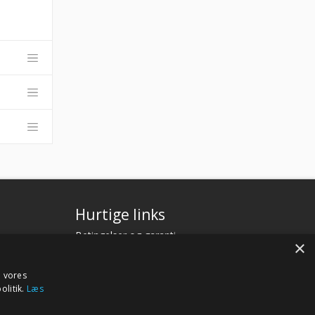
Hurtige links
Betingelser og garanti
×
Kontakt
Fagor.dk
e vores
olitik.
Læs