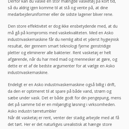
Derfor kan du vaske en stor mængde vasketøj på kort tid,
så du aldrig igen komme til at stå og vente på, at dine
medarbejderuniformer eller de sidste lagener bliver rene.
Den store effektivitet er dog ikke ensbetydende med, at du
må gå på kompromis med vaskekvaliteten. Med en Asko
industrivaskemaskine får du nemlig altid et yderst hygiejnisk
resultat, der gennem smart teknologi fjerne genstridige
pletter og eliminerer alle bakterier. Rent vasketøj er helt
afgørende, når du har med mad og mennesker at gøre, og
dette er et af de bedste argumenter for at vælge en Asko
industrivaskemaskine.
Endeligt er en Asko industrivaskemaskine også billig i drift,
da den er optimeret til at spare på både vand, strøm og
sæbe under vask. Det er både godt for din pengepung, mens
det på samme tid er en miljørigtig løsning i virksomheden.
Asko industri tørretumbler
Når dit vasketøj er rent, venter der stadig arbejde med at få
det tørt. Her er det naturligvis urealistisk at hænge store