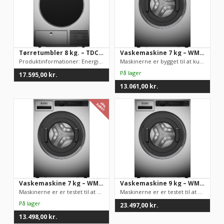
Tørretumbler 8 kg. – TDC1481HS.S
Vaskemaskine 7 kg – WMC6742V.T
Produktinformationer: Energieffektivitetsklasse: A++ Kapacitet...
Maskinerne er bygget til at kunne køre 15.000 driftstimer – me...
17.595,00
kr.
13.061,00
kr.
48%
RABAT
Vaskemaskine 7 kg – WMC6767VI.S
Vaskemaskine 9 kg – WMC8943VC.S
Maskinerne er er testet til at kunne køre 30.000 vask, hvilket...
Maskinerne er er testet til at kunne køre 30.000 vask, hvilket...
23.497,00
kr.
13.498,00
kr.