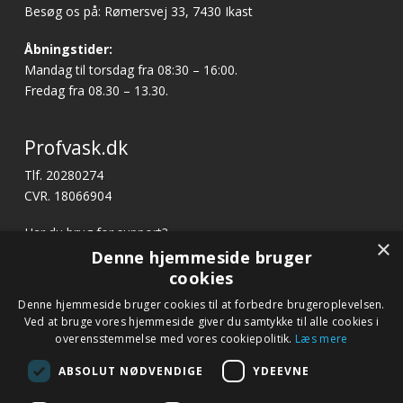
Besøg os på: Rømersvej 33, 7430 Ikast
Åbningstider:
Mandag til torsdag fra 08:30 – 16:00.
Fredag fra 08.30 – 13.30.
Profvask.dk
Tlf. 20280274
CVR. 18066904
Har du brug for support?
×
E-mail:
profvask@kpa.dk
Denne hjemmeside bruger
cookies
x
Denne hjemmeside bruger cookies til at forbedre brugeroplevelsen.
Hurtige links
Bliv ringet op
Ved at bruge vores hjemmeside giver du samtykke til alle cookies i
Betingelser og garanti
overensstemmelse med vores cookiepolitik.
Læs mere
Ring til os på tlf. 20 28 02 74 eller notér dit nummer
Kontakt
nedenfor, så kontakter vi dig.
ABSOLUT NØDVENDIGE
YDEEVNE
Fagor.dk