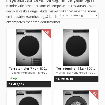
meget andet skal vaskes hver dag, men det gælder også i
mindre virksomheder som eksempelvis en restaurant, hvor
der skal vaskes duge, klude, viskestykker og lignende, mens
en industrivirksomhed også kan have brug for daglig vask af
eksempelvis medarbejderuniformer.
40%
RABAT
Tørretumbler 7 kg – TDC1771HC.S
Tørretumbler 7 kg – TDC1773VF.S Marine (KUN TIL SKIBSSTRØM)
Produktinformationer: Energieffektivitetsklasse: A++ Kapacitet...
Vi anbefaler ventilerede maskiner (med aftræk) såfremt du skal...
16.495,00
kr.
12.498,00
kr.
23%
RABAT