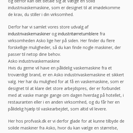
og derfor kan det betale sig at vælge en solid
industrivaskemaskine, som er designet til at imødekomme
de krav, du stiller i din virksomhed.
Derfor har vi samlet vores store udvalg af
industrivaskemaskiner
og
industritørretumblere
fra
virksomheden Asko lige her på siden. Her finder du flere
forskellige muligheder, så du kan finde nogle maskiner, der
passer til netop dine behov.
Asko industrivaskemaskine
Hvis du gerne vil have en pålidelig vaskemaskine fra et
troværdigt brand, er en Asko industrivaskemaskine et sikkert
valg. Her har du mulighed for at få en vaskemaskine, som er
designet til at klare det store arbejdspres, der er forbundet
med at vaske mange gange om dagen hverdag på hotellet, i
restauranten eller i en anden virksomhed, og du får her en
pålidelig hjælp til vaskearbejdet, som altid vil levere.
Her hos profvask.dk er vi derfor glade for at kunne tilbyde de
solide maskiner fra Asko, hvor du kan vælge en størrelse,