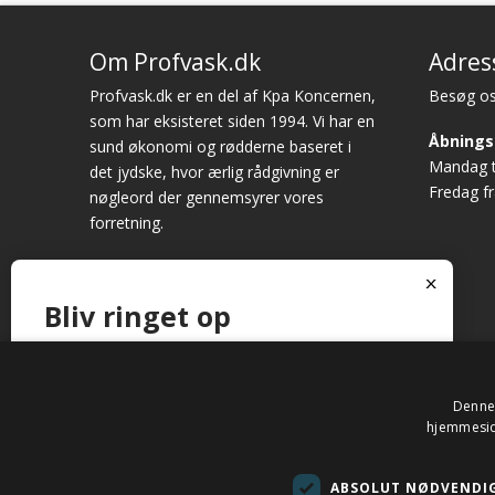
Om Profvask.dk
Adres
Profvask.dk er en del af Kpa Koncernen,
Besøg os
som har eksisteret siden 1994. Vi har en
Åbnings
sund økonomi og rødderne baseret i
Mandag ti
det jydske, hvor ærlig rådgivning er
Fredag fr
nøgleord der gennemsyrer vores
forretning.
x
Bliv ringet op
© 201
Ring til os på tlf. 20 28 02 74 eller notér dit nummer
nedenfor, så kontakter vi dig.
Denne 
hjemmeside
Navn
*
ABSOLUT NØDVENDI