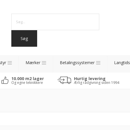
styr
Mærker
Betalingssystemer
Langtids
10.000 m2 lager
Hurtig levering
Og egne teknikkere
Ærlig rådgivning siden 1994