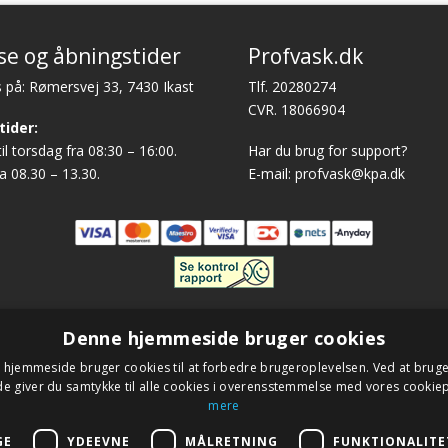
se og åbningstider
Profvask.dk
 på: Rømersvej 33, 7430 Ikast
Tlf. 20280274
CVR. 18066904
tider:
l torsdag fra 08:30 – 16:00.
Har du brug for support?
a 08.30 – 13.30.
E-mail:
profvask@kpa.dk
9 profvask.dk – Alle rettigheder forbeholdes – Google+ –
Udviklet af
Denne hjemmeside bruger cookies
hjemmeside bruger cookies til at forbedre brugeroplevelsen. Ved at brug
 giver du samtykke til alle cookies i overensstemmelse med vores cookiep
mere
GE
YDEEVNE
MÅLRETNING
FUNKTIONALITE