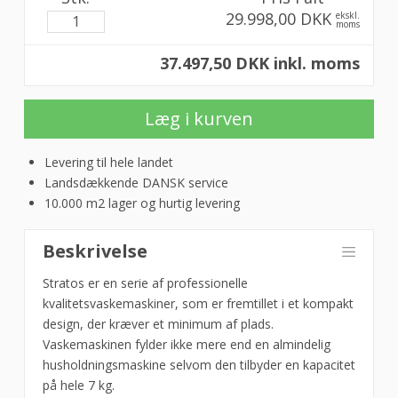
Nortec
29.998,00 DKK
ekskl.
EC
moms
Stratos
37.497,50 DKK inkl. moms
HW7,
ventil
eller
Læg i kurven
pumpe
antal
Levering til hele landet
Landsdækkende DANSK service
10.000 m2 lager og hurtig levering
Beskrivelse
Stratos er en serie af professionelle
kvalitetsvaskemaskiner, som er fremtillet i et kompakt
design, der kræver et minimum af plads.
Vaskemaskinen fylder ikke mere end en almindelig
husholdningsmaskine selvom den tilbyder en kapacitet
på hele 7 kg.