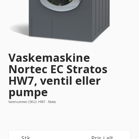
Vaskemaskine
Nortec EC Stratos
HW7, ventil eller
pumpe
Varenummer (SKU):
HW7 - Notec
Vaskemaskine
Stk.
Pris i alt