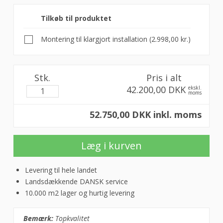
Tilkøb til produktet
Montering til klargjort installation (
2.998,00
kr.
)
Vaskemaskine,
Stk.
Pris i alt
6
42.200,00 DKK
ekskl.
kg.,
moms
Miele
52.750,00 DKK inkl. moms
PWM
906
antal
Læg i kurven
Levering til hele landet
Landsdækkende DANSK service
10.000 m2 lager og hurtig levering
Bemærk:
Topkvalitet