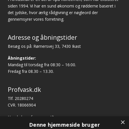
siden 1994. Vi har en sund økonomi og rødderne baseret i
det jydske, hvor ærlig rådgivning er nøgleord der
gennemsyrer vores forretning.
Adresse og åbningstider
Besøg os på: Rømersvej 33, 7430 Ikast
Åbningstider:
Mandag til torsdag fra 08:30 – 16:00.
Fredag fra 08.30 – 13.30.
Profvask.dk
Tlf. 20280274
CVR. 18066904
Har du brug for support?
×
E-mail:
profvask@kpa.dk
Denne hjemmeside bruger