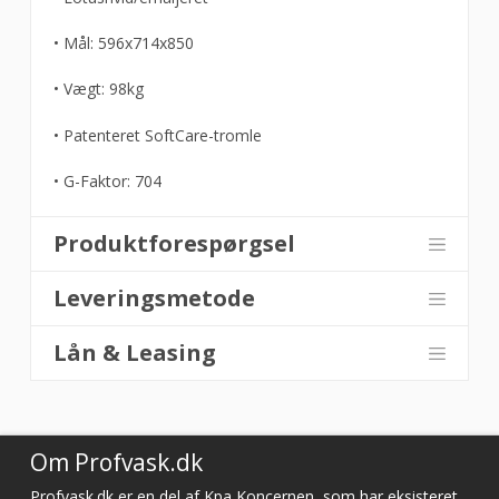
• Mål: 596x714x850
• Vægt: 98kg
• Patenteret SoftCare-tromle
• G-Faktor: 704
Produktforespørgsel
Leveringsmetode
Lån & Leasing
Om Profvask.dk
Profvask.dk er en del af Kpa Koncernen, som har eksisteret