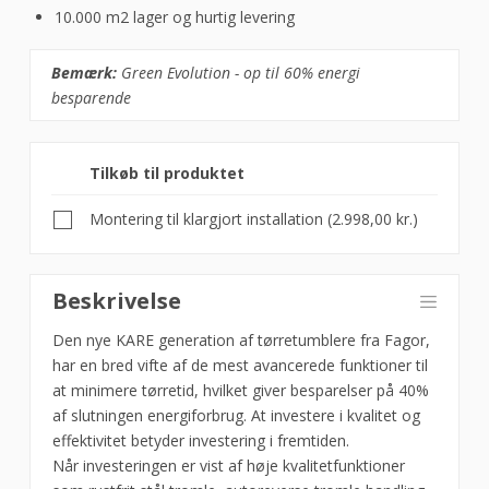
10.000 m2 lager og hurtig levering
Bemærk:
Green Evolution - op til 60% energi
besparende
Tilkøb til produktet
Montering til klargjort installation (
2.998,00
kr.
)
Tørretumbler,
37
Beskrivelse
kg,
Den nye KARE generation af tørretumblere fra Fagor,
Fagor
har en bred vifte af de mest avancerede funktioner til
SR-
at minimere tørretid, hvilket giver besparelser på 40%
2-
af slutningen energiforbrug. At investere i kvalitet og
16
effektivitet betyder investering i fremtiden.
antal
Når investeringen er vist af høje kvalitetfunktioner