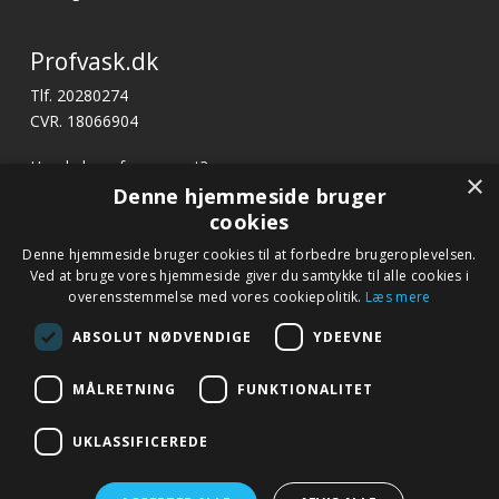
Profvask.dk
Tlf. 20280274
CVR. 18066904
Har du brug for support?
×
E-mail:
profvask@kpa.dk
Denne hjemmeside bruger
cookies
x
Denne hjemmeside bruger cookies til at forbedre brugeroplevelsen.
Hurtige links
Bliv ringet op
Ved at bruge vores hjemmeside giver du samtykke til alle cookies i
Betingelser og garanti
overensstemmelse med vores cookiepolitik.
Læs mere
Ring til os på tlf. 20 28 02 74 eller notér dit nummer
Kontakt
nedenfor, så kontakter vi dig.
ABSOLUT NØDVENDIGE
YDEEVNE
Fagor.dk
MÅLRETNING
FUNKTIONALITET
Navn
*
UKLASSIFICEREDE
Telefon
*