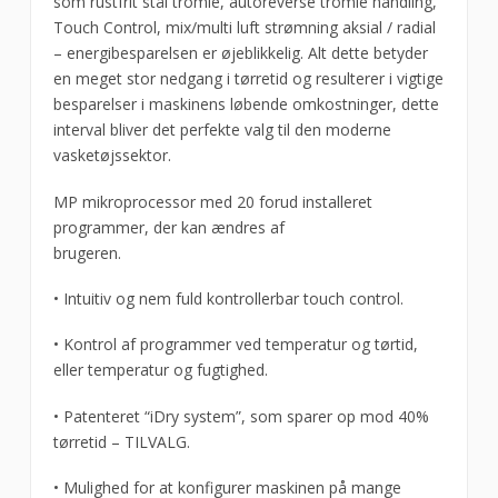
som rustfrit stål tromle, autoreverse tromle handling,
Touch Control, mix/multi luft strømning aksial / radial
– energibesparelsen er øjeblikkelig. Alt dette betyder
en meget stor nedgang i tørretid og resulterer i vigtige
besparelser i maskinens løbende omkostninger, dette
interval bliver det perfekte valg til den moderne
vasketøjssektor.
MP mikroprocessor med 20 forud installeret
programmer, der kan ændres af
brugeren.
• Intuitiv og nem fuld kontrollerbar touch control.
• Kontrol af programmer ved temperatur og tørtid,
eller temperatur og fugtighed.
• Patenteret “iDry system”, som sparer op mod 40%
tørretid – TILVALG.
• Mulighed for at konfigurer maskinen på mange