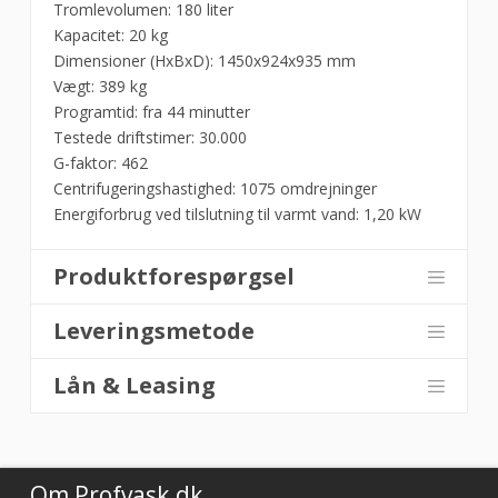
Vaskemaskine
Tromlevolumen: 180 liter
20
Kapacitet: 20 kg
kg
Dimensioner (HxBxD): 1450x924x935 mm
-
Vægt: 389 kg
Miele
Programtid: fra 44 minutter
antal
Testede driftstimer: 30.000
G-faktor: 462
Centrifugeringshastighed: 1075 omdrejninger
Energiforbrug ved tilslutning til varmt vand: 1,20 kW
Produktforespørgsel
Leveringsmetode
Lån & Leasing
Om Profvask.dk