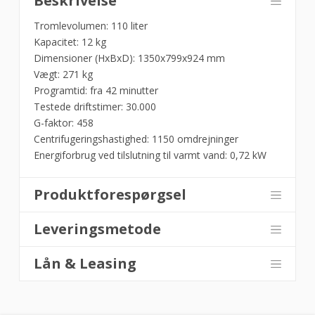
Beskrivelse
912/el,
Vaskemaskine
Tromlevolumen: 110 liter
12
Kapacitet: 12 kg
kg
Dimensioner (HxBxD): 1350x799x924 mm
-
Vægt: 271 kg
Miele
Programtid: fra 42 minutter
antal
Testede driftstimer: 30.000
G-faktor: 458
Centrifugeringshastighed: 1150 omdrejninger
Energiforbrug ved tilslutning til varmt vand: 0,72 kW
Produktforespørgsel
Leveringsmetode
Lån & Leasing