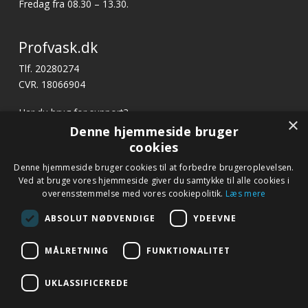
Fredag fra 08.30 – 13.30.
Profvask.dk
Tlf. 20280274
CVR. 18066904
Har du brug for support?
×
E-mail:
profvask@kpa.dk
Denne hjemmeside bruger
cookies
Denne hjemmeside bruger cookies til at forbedre brugeroplevelsen.
Hurtige links
Ved at bruge vores hjemmeside giver du samtykke til alle cookies i
Betingelser og garanti
overensstemmelse med vores cookiepolitik.
Læs mere
Kontakt
ABSOLUT NØDVENDIGE
YDEEVNE
Fagor.dk
MÅLRETNING
FUNKTIONALITET
UKLASSIFICEREDE