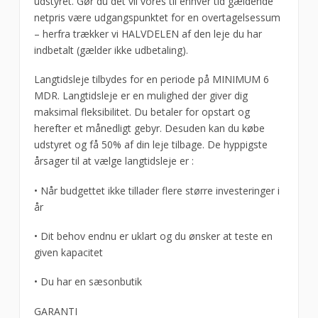
udstyret. Gør du det vil vores til enhver tid gældende
netpris være udgangspunktet for en overtagelsessum
– herfra trækker vi HALVDELEN af den leje du har
indbetalt (gælder ikke udbetaling).
Langtidsleje tilbydes for en periode på MINIMUM 6
MDR. Langtidsleje er en mulighed der giver dig
maksimal fleksibilitet. Du betaler for opstart og
herefter et månedligt gebyr. Desuden kan du købe
udstyret og få 50% af din leje tilbage. De hyppigste
årsager til at vælge langtidsleje er :
• Når budgettet ikke tillader flere større investeringer i
år
• Dit behov endnu er uklart og du ønsker at teste en
given kapacitet
• Du har en sæsonbutik
GARANTI