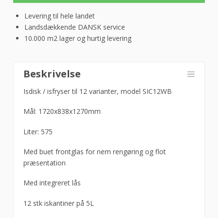
Levering til hele landet
Landsdækkende DANSK service
10.000 m2 lager og hurtig levering
Isdisk
Beskrivelse
/
isfryser
Isdisk / isfryser til 12 varianter, model SIC12WB
12
Mål: 1720x838x1270mm
varianter
SIC12WB
Liter: 575
antal
Med buet frontglas for nem rengøring og flot
præsentation
Med integreret lås
12 stk iskantiner på 5L