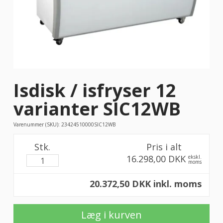
Isdisk / isfryser 12
varianter SIC12WB
Varenummer (SKU):
23424510000SIC12WB
Stk.
Pris i alt
16.298,00 DKK
ekskl.
moms
20.372,50 DKK inkl. moms
Læg i kurven