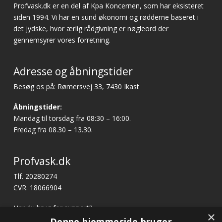
Profvask.dk er en del af Kpa Koncernen, som har eksisteret
siden 1994. Vi har en sund økonomi og rødderne baseret i
det jydske, hvor ærlig rådgivning er nøgleord der
gennemsyrer vores forretning.
Adresse og åbningstider
Besøg os på: Rømersvej 33, 7430 Ikast
Åbningstider:
Mandag til torsdag fra 08:30 – 16:00.
Fredag fra 08.30 – 13.30.
Profvask.dk
Tlf. 20280274
CVR. 18066904
Har du brug for support?
×
E-mail:
profvask@kpa.dk
Denne hjemmeside bruger