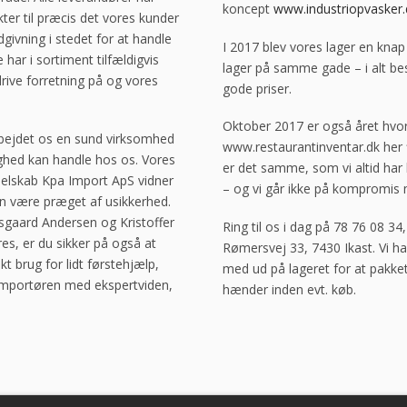
koncept
www.industriopvasker.
ter til præcis det vores kunder
ivning i stedet for at handle
I 2017 blev vores lager en knap
ar i sortiment tilfældigvis
lager på samme gade – i alt bes
ive forretning på og vores
gode priser.
Oktober 2017 er også året hvo
arbejdet os en sund virksomhed
www.restaurantinventar.dk her f
ghed kan handle hos os. Vores
er det samme, som vi altid har h
elskab Kpa Import ApS vidner
– og vi går ikke på kompromis 
an være præget af usikkerhed.
lsgaard Andersen og Kristoffer
Ring til os i dag på 78 76 08 34,
s, er du sikker på også at
Rømersvej 33, 7430 Ikast. Vi har
kt brug for lidt førstehjælp,
med ud på lageret for at pakke
 importøren med ekspertviden,
hænder inden evt. køb.