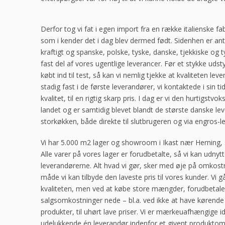
Derfor tog vi fat i egen import fra en række italienske fab
som i kender det i dag blev dermed født. Sidenhen er ant
kraftigt og spanske, polske, tyske, danske, tjekkiske og t
fast del af vores ugentlige leverancer. Før et stykke udst
købt ind til test, så kan vi nemlig tjekke at kvaliteten leve
stadig fast i de første leverandører, vi kontaktede i sin ti
kvalitet, til en rigtig skarp pris. I dag er vi den hurtigst
landet og er samtidig blevet blandt de største danske leve
storkøkken, både direkte til slutbrugeren og via engros-l
Vi har 5.000 m2 lager og showroom i Ikast nær Herning, s
Alle varer på vores lager er forudbetalte, så vi kan udny
leverandørerne. Alt hvad vi gør, sker med øje på omkost
måde vi kan tilbyde den laveste pris til vores kunder. V
kvaliteten, men ved at købe store mængder, forudbetale
salgsomkostninger nede – bl.a. ved ikke at have kørende s
produkter, til uhørt lave priser. Vi er mærkeuafhængige idet
udelukkende én leverandør indenfor et givent produktomr