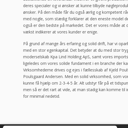
deres specialer og vi ønsker at kunne tilbyde nøgleproduk
ønsker. På den måde får du også ærlig og kompetent rådg
med nogle, som stædig forklarer at den eneste model de h
også er den bedste på markedet. Det er vores måde at dr
vækst indikerer at vores kunder er enige.
På grund af mange års erfaring og solid drift, har vi op
med en stor egenkapital. Det betyder at du med stor try
moderselskab Kpa Lind Holding ApS, samt vores imports
ligeledes om vores solide fundament i en branche der k
Virksomhederne drives og ejes i fællesskab af Kjeld Pou
Poulsgaard Andersen. Med en solid virksomhed, som vore
kunne få hjælp om 2-3-4-5 år. Alt udstyr får på et tidspun
men så er det rart at vide, at man stadig kan komme til
for minimal nedetid.