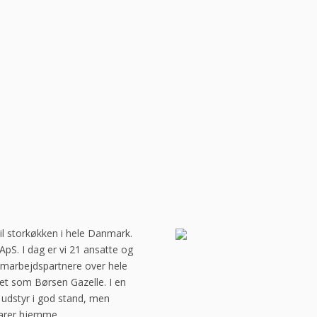
til storkøkken i hele Danmark.
pS. I dag er vi 21 ansatte og
amarbejdspartnere over hele
året som Børsen Gazelle. I en
udstyr i god stand, men
 varer hjemme.