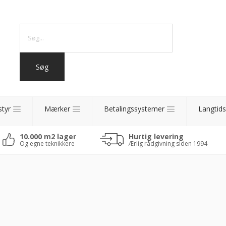
styr
Mærker
Betalingssystemer
Langtids
10.000 m2 lager
Hurtig levering
Og egne teknikkere
Ærlig rådgivning siden 1994