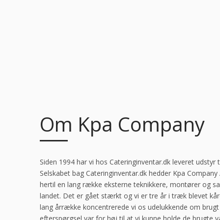
Om Kpa Company
Siden 1994 har vi hos Cateringinventar.dk leveret udstyr 
Selskabet bag Cateringinventar.dk hedder Kpa Company A
hertil en lang række eksterne teknikkere, montører og s
landet. Det er gået stærkt og vi er tre år i træk blevet k
lang årrække koncentrerede vi os udelukkende om brugt 
efterspørgsel var for høj til at vi kunne holde de brugte