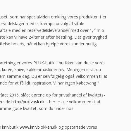
huset, som har specialviden omkring vores produkter. Her
reservedelslager med et kæmpe udvalg af vitale
 aftale med en reservedelsleverandør med over 1,4 mio
ste kan vi have 24 timer efter bestilling. Det giver tryghed
tillelse hos os, når vi kan hjælpe vores kunder hurtigt
 forretning er vores PLUK-butik. I butikken kan du se vores
e, kurve, knive, køkkenmaskiner mv. Meningen er at du
jem samme dag. Du er selvfølgelig også velkommen til at
e for at få lidt inspiration. Vi har ingen købetvang ?
råret 2016, slået dørene op for privathandel af kvalitets-
erside
http://profvask.dk
– her er alle velkommen til at
 Samme gode kvalitet, som du finder hos
 knivbutik
www.knivblokken.dk
og opstartede vores