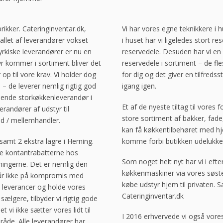
rikker. Cateringinventar.dk,
Vi har vores egne teknikkere i 
allet af leverandører vokset
i huset har vi ligeledes stort 
yrkiske leverandører er nu en
reservedele. Desuden har vi en
yr kommer i sortiment bliver det
reservedele i sortiment – de fle
r op til vore krav. Vi holder dog
for dig og det giver en tilfredss
d – de leverer nemlig rigtig god
igang igen.
voksende storkøkkenleverandør i
Et af de nyeste tiltag til vores
randører af udstyr til
store sortiment af bakker, fad
ed / mellemhandler.
kan få køkkentilbehøret med h
amt 2 ekstra lagre i Herning.
komme forbi butikken udelukkend
tte kontantrabatterne hos
Som noget helt nyt har vi i efte
ningerne. Det er nemlig den
køkkenmaskiner via vores søst
i går ikke på kompromis med
købe udstyr hjem til privaten.
 leverancer og holde vores
Cateringinventar.dk
ælgere, tilbyder vi rigtig gode
 vi ikke sætter vores lidt til
I 2016 erhvervede vi også vores
åde. Alle leverandører har