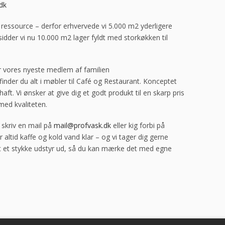
dk
 ressource – derfor erhvervede vi 5.000 m2 yderligere
idder vi nu 10.000 m2 lager fyldt med storkøkken til
r vores nyeste medlem af familien
inder du alt i møbler til Café og Restaurant. Konceptet
aft. Vi ønsker at give dig et godt produkt til en skarp pris
med kvaliteten.
 skriv en mail på
mail@profvask.dk
eller kig forbi på
 altid kaffe og kold vand klar – og vi tager dig gerne
t et stykke udstyr ud, så du kan mærke det med egne