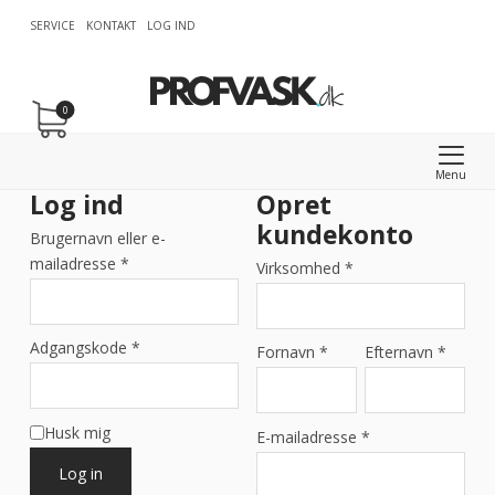
SERVICE
KONTAKT
LOG IND
0
Menu
Log ind
Opret
kundekonto
Brugernavn eller e-
mailadresse
*
Virksomhed
*
Adgangskode
*
Fornavn
*
Efternavn
*
Husk mig
E-mailadresse
*
Log in