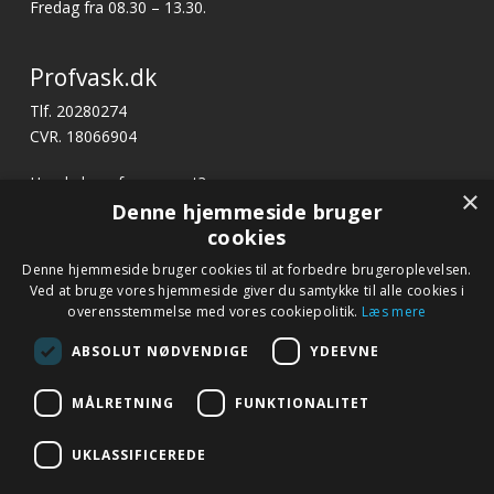
Fredag fra 08.30 – 13.30.
Profvask.dk
Tlf. 20280274
CVR. 18066904
Har du brug for support?
×
E-mail:
profvask@kpa.dk
Denne hjemmeside bruger
cookies
x
Denne hjemmeside bruger cookies til at forbedre brugeroplevelsen.
Hurtige links
Bliv ringet op
Ved at bruge vores hjemmeside giver du samtykke til alle cookies i
Betingelser og garanti
overensstemmelse med vores cookiepolitik.
Læs mere
Ring til os på tlf. 20 28 02 74 eller notér dit nummer
Kontakt
nedenfor, så kontakter vi dig.
ABSOLUT NØDVENDIGE
YDEEVNE
Fagor.dk
MÅLRETNING
FUNKTIONALITET
Navn
*
UKLASSIFICEREDE
Telefon
*