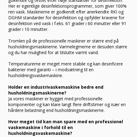
gokendte og testet efter høje standarder for desinfektion.
Her er egentlige desinfektionsprogrammer, som giver 100%
ren vask. Maskinerne er godkendt efter anerkendte RKI og
DGHM standarder for desinfektion og opfylder kravene for
desinfektion ved vask i f.eks. 61 grader i 60 minutter eller 91
grader i 10 minutter.
Tromlen på de professionelle maskiner er større end på
husholdningsmaskinerne. Varmelegmerne er desuden større
og du har mulighed for at tilslutte varmt vand.
Temperaturerne er meget mere stabile og kan desinficere
bakterier med garanti – i modsætning til en
husholdningsvaskemaskine.
Holder en industrivaskemaskine bedre end
husholdningsmaskinerne?
Ja vores maskiner er bygget med professionelle
komponenter og kan klare langt flere driftstimer og især en
hårdere belastning end husholdningsmaskinerne.
Hvor meget tid kan man spare med en professionel
vaskemaskine i forhold til en
husholdningsvaskemaskine?