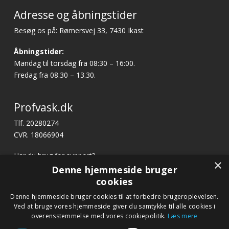
Adresse og åbningstider
Besøg os på: Rømersvej 33, 7430 Ikast
Åbningstider:
Mandag til torsdag fra 08:30 – 16:00.
Fredag fra 08.30 – 13.30.
Profvask.dk
Tlf. 20280274
CVR. 18066904
Har du brug for support?
×
E-mail:
profvask@kpa.dk
Denne hjemmeside bruger
cookies
x
Denne hjemmeside bruger cookies til at forbedre brugeroplevelsen.
Hurtige links
Bliv ringet op
Ved at bruge vores hjemmeside giver du samtykke til alle cookies i
Betingelser og garanti
overensstemmelse med vores cookiepolitik.
Læs mere
Ring til os på tlf. 20 28 02 74 eller notér dit nummer
Kontakt