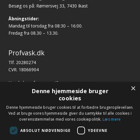
Besøg os på: Rømersvej 33, 7430 Ikast
Åbningstider:
Mandag til torsdag fra 08:30 – 16:00.
Fredag fra 08.30 – 13.30.
Profvask.dk
Tlf. 20280274
CVR. 18066904
Har du brug for support?
×
E-mail:
profvask@kpa.dk
Denne hjemmeside bruger
cookies
x
Denne hjemmeside bruger cookies til at forbedre brugeroplevelsen.
Hurtige links
Bliv ringet op
Ved at bruge vores hjemmeside giver du samtykke til alle cookies i
Betingelser og garanti
overensstemmelse med vores cookiepolitik.
Læs mere
Ring til os på tlf. 20 28 02 74 eller notér dit nummer
Kontakt
nedenfor, så kontakter vi dig.
ABSOLUT NØDVENDIGE
YDEEVNE
Fagor.dk