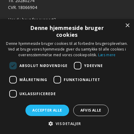
Tlf. 20280274
CVR. 18066904
Har du brug for support?
×
E-mail:
profvask@kpa.dk
Denne hjemmeside bruger
cookies
x
Denne hjemmeside bruger cookies til at forbedre brugeroplevelsen.
Hurtige links
Bliv ringet op
Ved at bruge vores hjemmeside giver du samtykke til alle cookies i
Betingelser og garanti
overensstemmelse med vores cookiepolitik.
Læs mere
Ring til os på tlf. 20 28 02 74 eller notér dit nummer
Kontakt
nedenfor, så kontakter vi dig.
ABSOLUT NØDVENDIGE
YDEEVNE
Fagor.dk
MÅLRETNING
FUNKTIONALITET
Navn
*
UKLASSIFICEREDE
Telefon
*
ACCEPTER ALLE
AFVIS ALLE
© 2019 profvask.dk – Alle rettigheder forbeholdes – Google+
VIS DETALJER
–
Udviklet af Webko