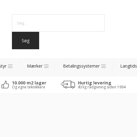
styr
Mærker
Betalingssystemer
Langtids
10.000 m2 lager
Hurtig levering
Og egne teknikkere
Ærlig rådgivning siden 1994