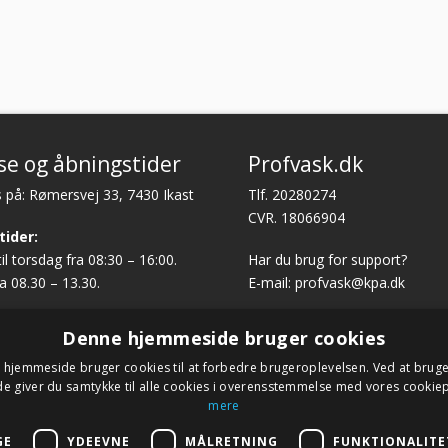
se og åbningstider
Profvask.dk
 på: Rømersvej 33, 7430 Ikast
Tlf. 20280274
CVR. 18066904
tider:
l torsdag fra 08:30 – 16:00.
Har du brug for support?
a 08.30 – 13.30.
E-mail:
profvask@kpa.dk
Denne hjemmeside bruger cookies
hjemmeside bruger cookies til at forbedre brugeroplevelsen. Ved at brug
 giver du samtykke til alle cookies i overensstemmelse med vores cookiep
mere
9 profvask.dk – Alle rettigheder forbeholdes – Google+ –
Udviklet af
GE
YDEEVNE
MÅLRETNING
FUNKTIONALITE