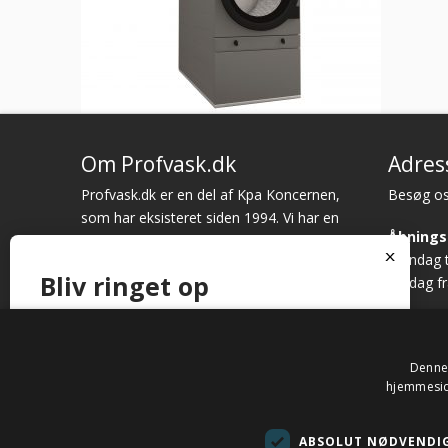
Om Profvask.dk
Adres
Profvask.dk er en del af Kpa Koncernen,
Besøg os
som har eksisteret siden 1994. Vi har en
Åbnings
sund økonomi og rødderne baseret i
x
Mandag ti
det jydske, hvor ærlig rådgivning er
Bliv ringet op
Fredag fr
nøgleord der gennemsyrer vores
forretning.
Ring til os på tlf. 20 28 02 74 eller notér dit nummer
nedenfor, så kontakter vi dig.
Denne 
hjemmeside
Navn
*
© 201
ABSOLUT NØDVENDI