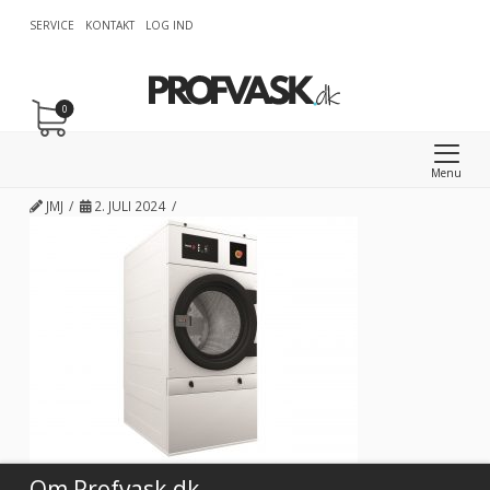
SERVICE
KONTAKT
LOG IND
0
Menu
JMJ
2. JULI 2024
Om Profvask.dk