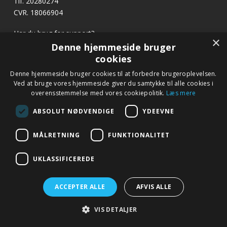
Tlf. 20280274
CVR. 18066904
Har du brug for support?
×
E-mail:
profvask@kpa.dk
Denne hjemmeside bruger
cookies
x
Denne hjemmeside bruger cookies til at forbedre brugeroplevelsen.
Hurtige links
Bliv ringet op
Ved at bruge vores hjemmeside giver du samtykke til alle cookies i
Betingelser og garanti
overensstemmelse med vores cookiepolitik.
Læs mere
Ring til os på tlf. 20 28 02 74 eller notér dit nummer
Kontakt
nedenfor, så kontakter vi dig.
ABSOLUT NØDVENDIGE
YDEEVNE
Fagor.dk
MÅLRETNING
FUNKTIONALITET
Navn
*
UKLASSIFICEREDE
Telefon
*
ACCEPTER ALLE
AFVIS ALLE
© 2019 profvask.dk – Alle rettigheder forbeholdes – Google+
VIS DETALJER
–
Udviklet af Webko