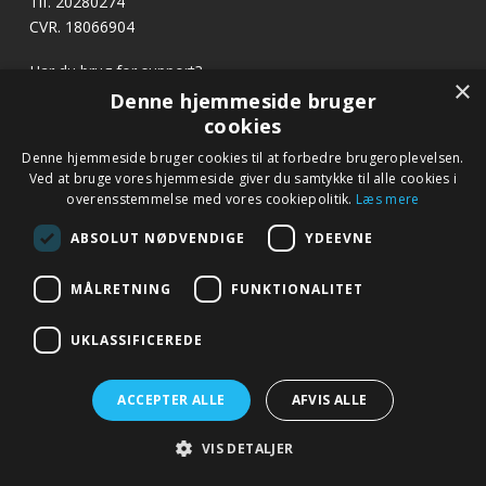
Tlf. 20280274
CVR. 18066904
Har du brug for support?
×
E-mail:
profvask@kpa.dk
Denne hjemmeside bruger
cookies
Denne hjemmeside bruger cookies til at forbedre brugeroplevelsen.
Hurtige links
Ved at bruge vores hjemmeside giver du samtykke til alle cookies i
Betingelser og garanti
overensstemmelse med vores cookiepolitik.
Læs mere
Kontakt
ABSOLUT NØDVENDIGE
YDEEVNE
Fagor.dk
MÅLRETNING
FUNKTIONALITET
UKLASSIFICEREDE
ACCEPTER ALLE
AFVIS ALLE
© 2019 profvask.dk – Alle rettigheder forbeholdes – Google+
VIS DETALJER
–
Udviklet af Webko