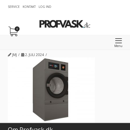
SERVICE
KONTAKT
LOG IND
0
Menu
JMJ
2. JULI 2024
Om Profvask.dk