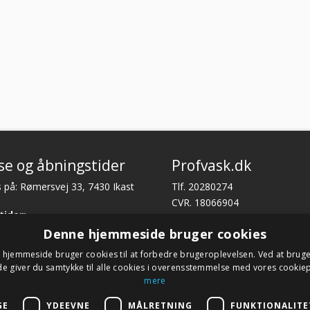
se og åbningstider
Profvask.dk
 på: Rømersvej 33, 7430 Ikast
Tlf. 20280274
CVR. 18066904
tider:
l torsdag fra 08:30 – 16:00.
Har du brug for support?
Denne hjemmeside bruger cookies
a 08.30 – 13.30.
E-mail:
profvask@kpa.dk
hjemmeside bruger cookies til at forbedre brugeroplevelsen. Ved at brug
 giver du samtykke til alle cookies i overensstemmelse med vores cookiep
mere
GE
YDEEVNE
MÅLRETNING
FUNKTIONALITE