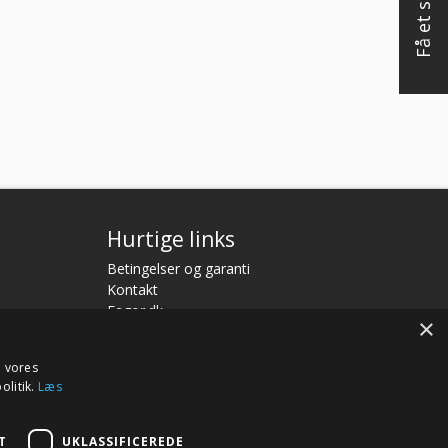
Hurtige links
Betingelser og garanti
Kontakt
Fagor.dk
×
e vores
olitik.
Læs
T
UKLASSIFICEREDE