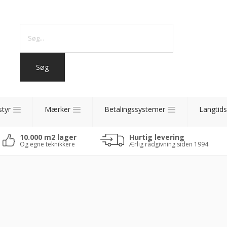
styr
Mærker
Betalingssystemer
Langtids
10.000 m2 lager
Hurtig levering
Og egne teknikkere
Ærlig rådgivning siden 1994