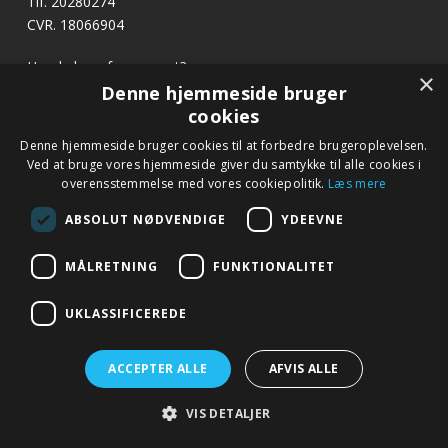
Tlf. 20280274
CVR. 18066904
Har du brug for support?
×
E-mail:
profvask@kpa.dk
Denne hjemmeside bruger
cookies
x
Denne hjemmeside bruger cookies til at forbedre brugeroplevelsen.
Hurtige links
Bliv ringet op
Ved at bruge vores hjemmeside giver du samtykke til alle cookies i
Betingelser og garanti
overensstemmelse med vores cookiepolitik.
Læs mere
Ring til os på tlf. 20 28 02 74 eller notér dit nummer
Kontakt
nedenfor, så kontakter vi dig.
ABSOLUT NØDVENDIGE
YDEEVNE
Fagor.dk
MÅLRETNING
FUNKTIONALITET
Navn
*
UKLASSIFICEREDE
Telefon
*
ACCEPTER ALLE
AFVIS ALLE
© 2019 profvask.dk – Alle rettigheder forbeholdes – Google+
VIS DETALJER
–
Udviklet af Webko