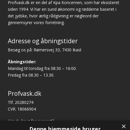
Profvask.dk er en del af Kpa Koncernen, som har eksisteret
siden 1994. Vi har en sund økonomi og rødderne baseret i
det jydske, hvor ærlig rådgivning er nøgleord der
gennemsyrer vores forretning.
Adresse og åbningstider
Besøg os på: Rømersvej 33, 7430 Ikast
Åbningstider:
Mandag til torsdag fra 08:30 – 16:00.
Fredag fra 08.30 – 13.30.
Profvask.dk
Tlf. 20280274
CVR. 18066904
Har du brug for support?
×
E-mail:
profvask@kpa.dk
Denne hjemmeside bruger