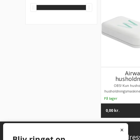
Airwa
husholdn
OBS! Kun hushol
husholdningsmaskine
0,00
kr.
x
Om Profvask.dk
Adres
Bliv ringet op