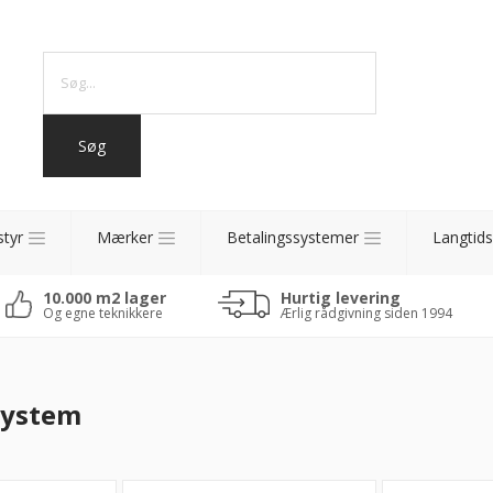
styr
Mærker
Betalingssystemer
Langtids
10.000 m2 lager
Hurtig levering
Og egne teknikkere
Ærlig rådgivning siden 1994
system