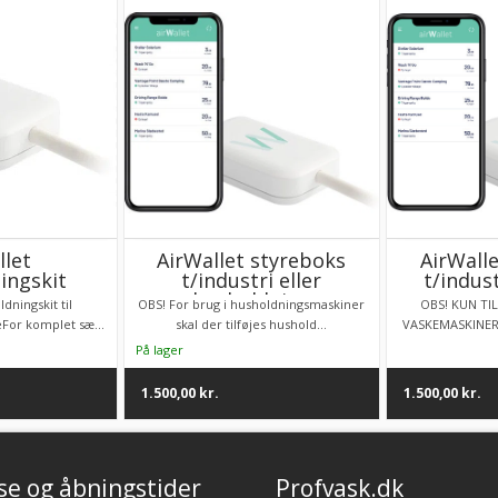
llet
AirWallet styreboks
AirWall
ingskit
t/industri eller
t/indus
husholdning
dningskit til
OBS! For brug i husholdningsmaskiner
OBS! KUN TI
For komplet sæ...
skal der tilføjes hushold...
VASKEMASKINER M
1.500,00
kr.
1.500,00
kr.
se og åbningstider
Profvask.dk