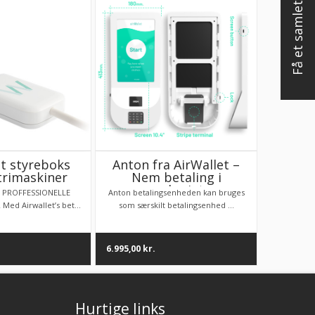
Få et samlet tilbud
et styreboks
Anton fra AirWallet –
trimaskiner
Nem betaling i
vaskeriet
L PROFFESSIONELLE
Anton betalingsenheden kan bruges
ed Airwallet’s bet...
som særskilt betalingsenhed ...
6.995,00
kr.
Hurtige links